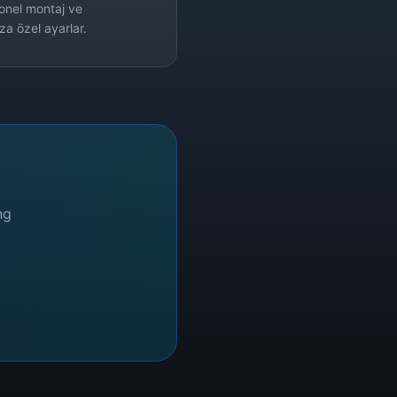
yonel montaj ve
za özel ayarlar.
ng