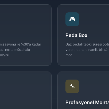
🎮
PedalBox
imizasyonu ile %30'a kadar
Gaz pedalı tepki süresi opt
 yazılımına müdahale
veren, daha dinamik bir sürü
lojisi.
mod.
🔧
Profesyonel Monta