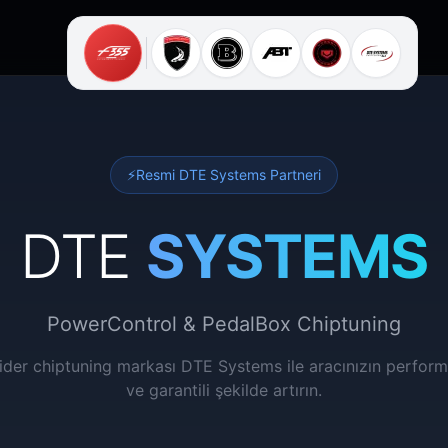
⚡
Resmi DTE Systems Partneri
DTE
SYSTEMS
PowerControl & PedalBox Chiptuning
ider chiptuning markası DTE Systems ile aracınızın perform
ve garantili şekilde artırın.